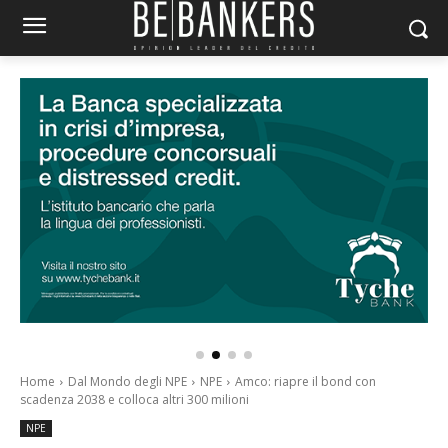
Home
Dal Mondo degli NPE
NPE
Amco: riapre il bond con
scadenza 2038 e colloca altri 300 milioni
NPE