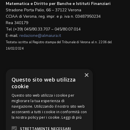
Matematica e Diritto per Banche e Istituti Finanziari
Stradone Porta Palio, 66 – 37122 Verona
CCIAA di Verona, reg. impr. e p. iva n. 03487950234
Rea 340179
Tel (+39) 045/80.33.707 – 045/80.07.014
E-mail:
redazione@almaiura.it
Testata iscritta al Registro stampa del Tribunale di Verona al n. 2206 del
16/02/2024
SEGUICI SU
×
Questo sito web utilizza
cookie
Questo sito web utilizza i cookie per
migliorare la tua esperienza di
navigazione. Utilizzando il nostro sito web
Be Bankers è ideato da
acconsenti a tutti i cookie in conformità con
la nostra policy per i cookie.
Leggi di più
STRETTAMENTE NECESSARI