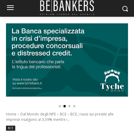
Home
Dal Mondo degli NPE
BCE
BCE, i tassi sui prestiti alle
imprese risalgono al 3,59% mentre i...
BCE