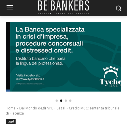
Home
Dal Mondo degli NPE
Legal
Crediti MCC: sentenza tribunale
di Piacenza
Legal