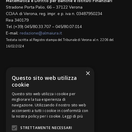
Matematica e Diritto per Banche e Istituti Finanziari
Stradone Porta Palio, 66 – 37122 Verona
CCIAA di Verona, reg. impr. e p. iva n. 03487950234
Rea 340179
Tel (+39) 045/80.33.707 – 045/80.07.014
E-mail:
redazione@almaiura.it
Testata iscritta al Registro stampa del Tribunale di Verona al n. 2206 del
16/02/2024
SEGUICI SU
×
Questo sito web utilizza
cookie
Questo sito web utilizza i cookie per
migliorare la tua esperienza di
navigazione. Utilizzando il nostro sito web
Be Bankers è ideato da
acconsenti a tutti i cookie in conformità con
la nostra policy per i cookie.
Leggi di più
STRETTAMENTE NECESSARI