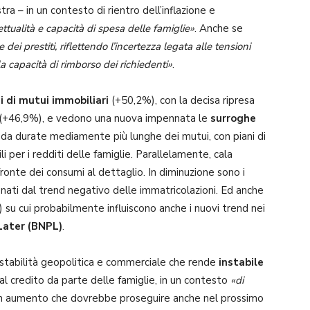
stra – in un contesto di rientro dell’inflazione e
ettualità e capacità di spesa delle famiglie»
. Anche se
ei prestiti, riflettendo l’incertezza legata alle tensioni
la capacità di rimborso dei richiedenti»
.
si di mutui immobiliari
(+50,2%), con la decisa ripresa
(+46,9%), e vedono una nuova impennata le
surroghe
 da durate mediamente più lunghe dei mutui, con piani di
i per i redditi delle famiglie. Parallelamente, cala
ronte dei consumi al dettaglio. In diminuzione sono i
nati dal trend negativo delle immatricolazioni. Ed anche
 su cui probabilmente influiscono anche i nuovi trend nei
Later (BNPL)
.
instabilità geopolitica e commerciale
che rende
instabile
so al credito da parte delle famiglie, in un contesto
«di
un aumento che dovrebbe proseguire anche nel prossimo