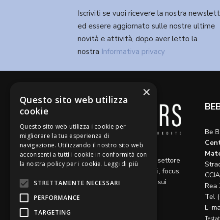
Iscriviti se vuoi ricevere la nostra newslet
ed essere aggiornato sulle nostre ultime
novità e attività, dopo aver letto la
nostra
Informativa privacy
×
Questo sito web utilizza
BE
cookie
Questo sito web utilizza i cookie per
Be B
migliorare la tua esperienza di
Cent
navigazione. Utilizzando il nostro sito web
Diamo voce a riflessioni,
Mate
acconsenti a tutti i cookie in conformità con
aggiornamenti e opinioni sul settore
Stra
la nostra policy per i cookie.
Leggi di più
del credito, ospitando articoli, focus,
CCIA
approfondimenti e interviste sui
STRETTAMENTE NECESSARI
Rea 
temi caldi del momento.
Tel 
PERFORMANCE
E-ma
TARGETING
Testat