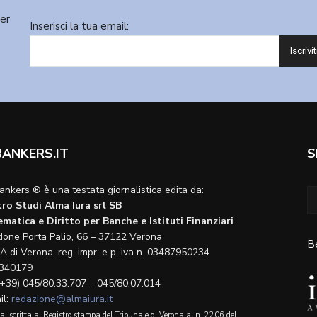
ter
Inserisci la tua email:
BANKERS.IT
S
ankers ® è una testata giornalistica edita da:
ro Studi Alma Iura srl SB
matica e Diritto per Banche e Istituti Finanziari
done Porta Palio, 66 – 37122 Verona
B
A di Verona, reg. impr. e p. iva n. 03487950234
340179
(+39) 045/80.33.707 – 045/80.07.014
il:
redazione@almaiura.it
a iscritta al Registro stampa del Tribunale di Verona al n. 2206 del