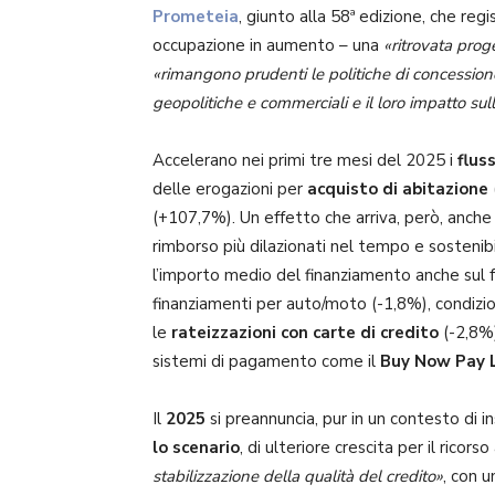
Prometeia
, giunto alla 58ª edizione, che regi
occupazione in aumento – una
«ritrovata prog
«rimangono prudenti le politiche di concessione d
geopolitiche e commerciali e il loro impatto sul
Accelerano nei primi tre mesi del 2025 i
flus
delle erogazioni per
acquisto di abitazione
(+107,7%). Un effetto che arriva, però, anche
rimborso più dilazionati nel tempo e sostenibil
l’importo medio del finanziamento anche sul f
finanziamenti per auto/moto (-1,8%), condizio
le
rateizzazioni con carte di credito
(-2,8%)
sistemi di pagamento come il
Buy Now Pay 
Il
2025
si preannuncia, pur in un contesto di 
lo scenario
, di ulteriore crescita per il ricor
stabilizzazione della qualità del credito»
, con 