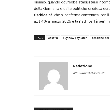
biennio, quando dovrebbe stabilizzarsi intorno
della Germania e dalle politiche di difesa eur
rischiosità
, che si conferma contenuta, con il
all’1,4% a marzo 2025 e la
rischiosità per i 
TAGS
Assofin
buy now pay later
cessione del 
Redazione
https://www.bebankers.it/