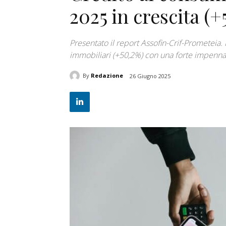
2025 in crescita (+
Presentato il report Assofin-Crif-Prometeia.
immobiliari (+50,2%) con una forte impenna
By
Redazione
26 Giugno 2025