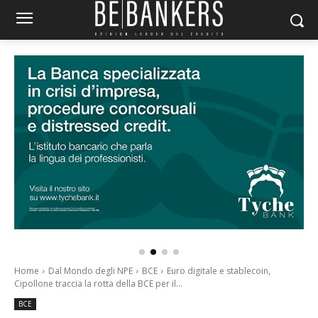
Home
Dal Mondo degli NPE
BCE
Euro digitale e stablecoin,
Cipollone traccia la rotta della BCE per il...
BCE