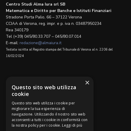
Centro Studi Alma Iura srl SB
Matematica e Diritto per Banche e Istituti Finanziari
Stradone Porta Palio, 66 – 37122 Verona
CCIAA di Verona, reg. impr. e p. iva n. 03487950234
Rea 340179
Tel (+39) 045/80.33.707 – 045/80.07.014
E-mail:
redazione@almaiura.it
Testata iscritta al Registro stampa del Tribunale di Verona al n. 2206 del
16/02/2024
SEGUICI SU
×
Questo sito web utilizza
cookie
Questo sito web utilizza i cookie per
migliorare la tua esperienza di
navigazione. Utilizzando il nostro sito web
Be Bankers è ideato da
acconsenti a tutti i cookie in conformità con
la nostra policy per i cookie.
Leggi di più