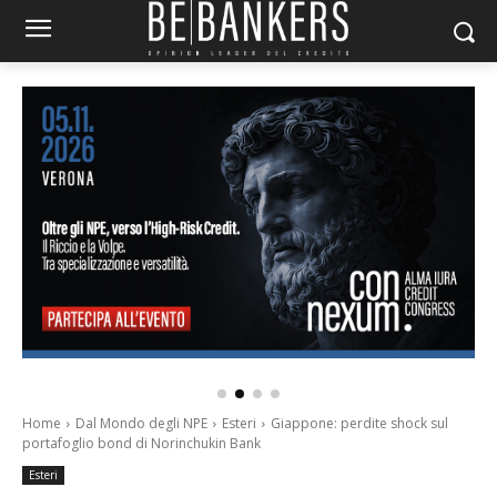
Home
Dal Mondo degli NPE
Esteri
Giappone: perdite shock sul
portafoglio bond di Norinchukin Bank
Esteri