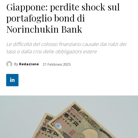
Giappone: perdite shock sul
portafoglio bond di
Norinchukin Bank
Le difficoltà del colosso finanziario causate dai rialzi dei
tassi e dalla crisi delle obbligazioni estere
By
Redazione
21 Febbraio 2025