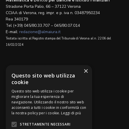
Matematica e Diritto per Banche e Istituti Finanziari
Stradone Porta Palio, 66 – 37122 Verona
CCIAA di Verona, reg. impr. e p. iva n. 03487950234
Rea 340179
Tel (+39) 045/80.33.707 – 045/80.07.014
E-mail:
redazione@almaiura.it
Testata iscritta al Registro stampa del Tribunale di Verona al n. 2206 del
16/02/2024
SEGUICI SU
×
Questo sito web utilizza
cookie
Questo sito web utilizza i cookie per
migliorare la tua esperienza di
navigazione. Utilizzando il nostro sito web
Be Bankers è ideato da
acconsenti a tutti i cookie in conformità con
la nostra policy per i cookie.
Leggi di più
STRETTAMENTE NECESSARI