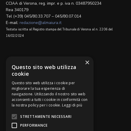
CCIAA di Verona, reg. impr. e p. iva n. 03487950234
Rea 340179
Tel (+39) 045/80.33.707 – 045/80.07.014
E-mail:
redazione@almaiura.it
Testata iscritta al Registro stampa del Tribunale di Verona al n. 2206 del
16/02/2024
SEGUICI SU
×
Questo sito web utilizza
cookie
Questo sito web utilizza i cookie per
migliorare la tua esperienza di
navigazione. Utilizzando il nostro sito web
Be Bankers è ideato da
acconsenti a tutti i cookie in conformità con
la nostra policy per i cookie.
Leggi di più
STRETTAMENTE NECESSARI
PERFORMANCE