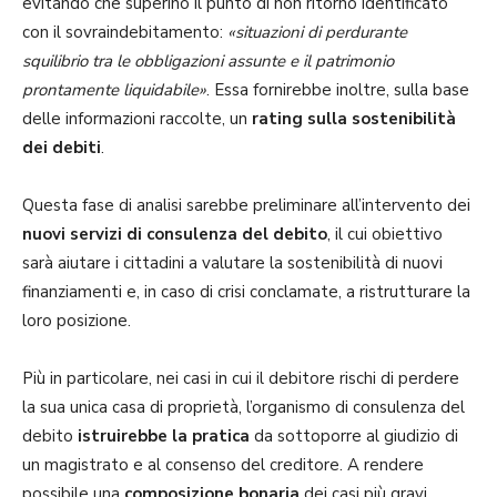
evitando che superino il punto di non ritorno identificato
con il sovraindebitamento:
«situazioni di perdurante
squilibrio tra le obbligazioni assunte e il patrimonio
prontamente liquidabile»
. Essa fornirebbe inoltre, sulla base
delle informazioni raccolte, un
rating sulla sostenibilità
dei debiti
.
Questa fase di analisi sarebbe preliminare all’intervento dei
nuovi servizi di consulenza del debito
, il cui obiettivo
sarà aiutare i cittadini a valutare la sostenibilità di nuovi
finanziamenti e, in caso di crisi conclamate, a ristrutturare la
loro posizione.
Più in particolare, nei casi in cui il debitore rischi di perdere
la sua unica casa di proprietà, l’organismo di consulenza del
debito
istruirebbe la pratica
da sottoporre al giudizio di
un magistrato e al consenso del creditore. A rendere
possibile una
composizione bonaria
dei casi più gravi