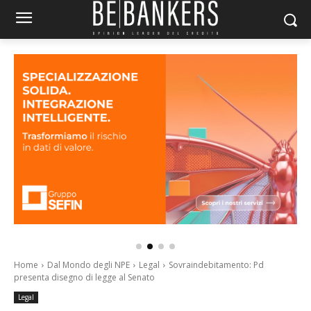
Home
Dal Mondo degli NPE
Legal
Sovraindebitamento: Pd
presenta disegno di legge al Senato
Legal