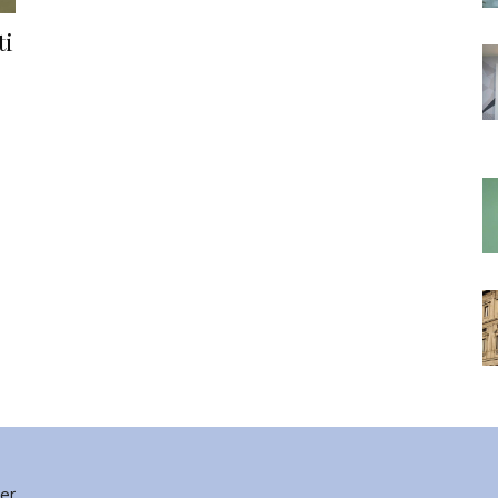
ti
ter