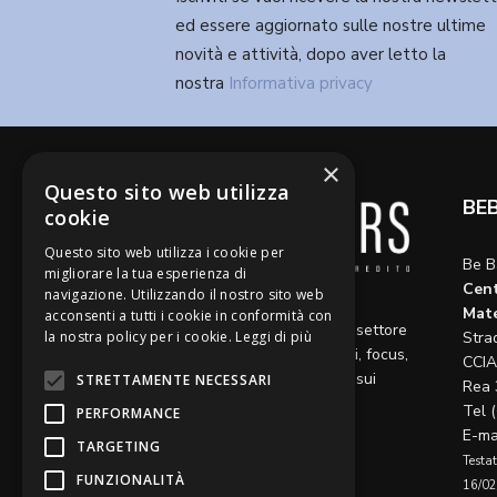
ed essere aggiornato sulle nostre ultime
novità e attività, dopo aver letto la
nostra
Informativa privacy
×
Questo sito web utilizza
BE
cookie
Questo sito web utilizza i cookie per
Be B
migliorare la tua esperienza di
Cent
navigazione. Utilizzando il nostro sito web
Diamo voce a riflessioni,
Mate
acconsenti a tutti i cookie in conformità con
aggiornamenti e opinioni sul settore
la nostra policy per i cookie.
Leggi di più
Stra
del credito, ospitando articoli, focus,
CCIA
approfondimenti e interviste sui
STRETTAMENTE NECESSARI
Rea 
temi caldi del momento.
Tel 
PERFORMANCE
E-ma
TARGETING
Testat
FUNZIONALITÀ
16/02