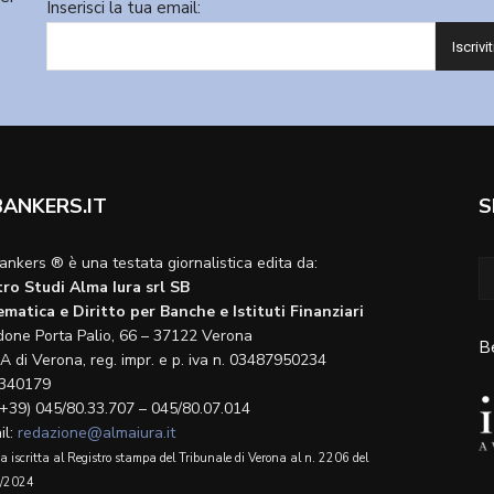
Inserisci la tua email:
BANKERS.IT
S
ankers ® è una testata giornalistica edita da:
ro Studi Alma Iura srl SB
matica e Diritto per Banche e Istituti Finanziari
done Porta Palio, 66 – 37122 Verona
B
A di Verona, reg. impr. e p. iva n. 03487950234
340179
(+39) 045/80.33.707 – 045/80.07.014
il:
redazione@almaiura.it
a iscritta al Registro stampa del Tribunale di Verona al n. 2206 del
/2024