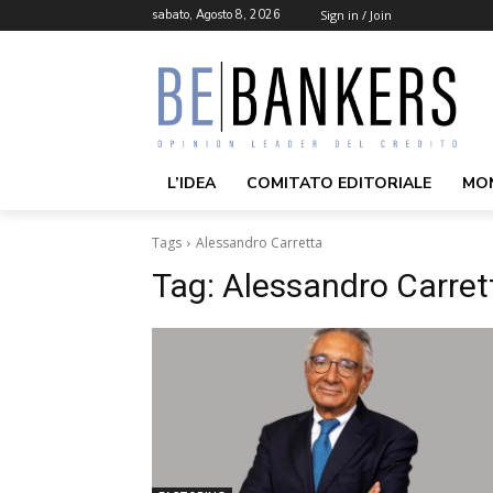
sabato, Agosto 8, 2026
Sign in / Join
L’IDEA
COMITATO EDITORIALE
MO
Tags
Alessandro Carretta
Tag:
Alessandro Carret