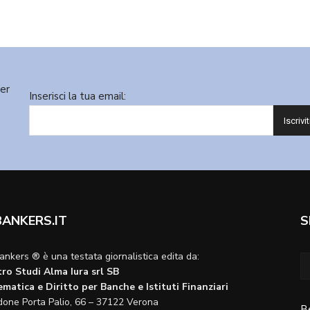
ter
Inserisci la tua email:
BANKERS.IT
S
ankers ® è una testata giornalistica edita da:
ro Studi Alma Iura srl SB
matica e Diritto per Banche e Istituti Finanziari
done Porta Palio, 66 – 37122 Verona
B