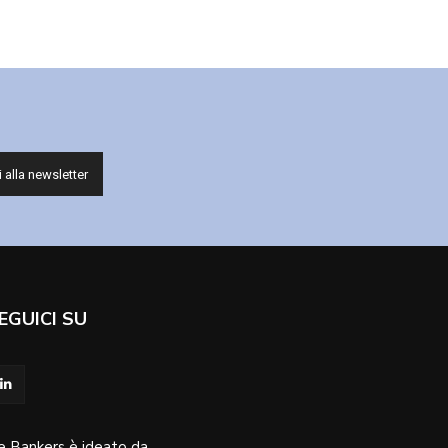
EGUICI SU
e Bankers è ideato da