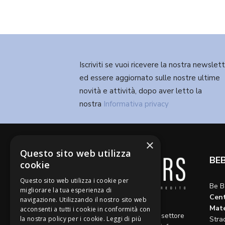
Iscriviti se vuoi ricevere la nostra newslet
ed essere aggiornato sulle nostre ultime
novità e attività, dopo aver letto la
nostra
Informativa privacy
×
Questo sito web utilizza
BE
cookie
Questo sito web utilizza i cookie per
Be B
migliorare la tua esperienza di
Cent
navigazione. Utilizzando il nostro sito web
Diamo voce a riflessioni,
Mate
acconsenti a tutti i cookie in conformità con
aggiornamenti e opinioni sul settore
la nostra policy per i cookie.
Leggi di più
Stra