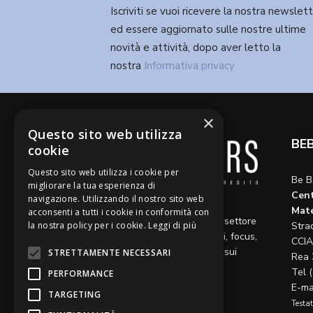
Iscriviti se vuoi ricevere la nostra newslet
ed essere aggiornato sulle nostre ultime
novità e attività, dopo aver letto la
nostra
Informativa privacy
×
Questo sito web utilizza
BE
cookie
Questo sito web utilizza i cookie per
Be B
migliorare la tua esperienza di
Cent
navigazione. Utilizzando il nostro sito web
Diamo voce a riflessioni,
Mate
acconsenti a tutti i cookie in conformità con
aggiornamenti e opinioni sul settore
la nostra policy per i cookie.
Leggi di più
Stra
del credito, ospitando articoli, focus,
CCIA
approfondimenti e interviste sui
STRETTAMENTE NECESSARI
Rea 
temi caldi del momento.
Tel 
PERFORMANCE
E-ma
TARGETING
Testat