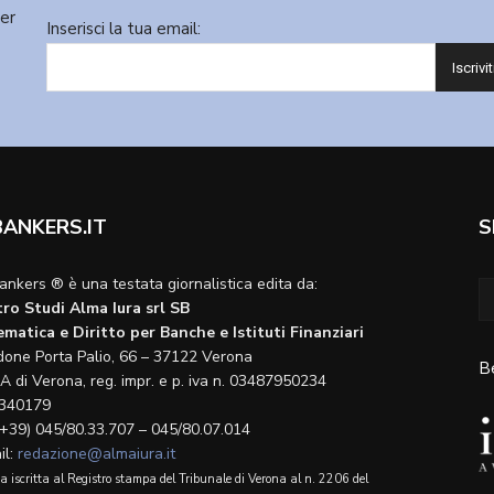
ter
Inserisci la tua email:
BANKERS.IT
S
ankers ® è una testata giornalistica edita da:
ro Studi Alma Iura srl SB
matica e Diritto per Banche e Istituti Finanziari
done Porta Palio, 66 – 37122 Verona
B
A di Verona, reg. impr. e p. iva n. 03487950234
340179
(+39) 045/80.33.707 – 045/80.07.014
il:
redazione@almaiura.it
a iscritta al Registro stampa del Tribunale di Verona al n. 2206 del