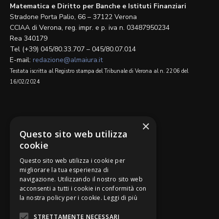
Matematica e Diritto per Banche e Istituti Finanziari
Stradone Porta Palio, 66 – 37122 Verona
CCIAA di Verona, reg. impr. e p. iva n. 03487950234
Rea 340179
Tel (+39) 045/80.33.707 – 045/80.07.014
E-mail:
redazione@almaiura.it
Testata iscritta al Registro stampa del Tribunale di Verona al n. 2206 del
16/02/2024
SEGUICI SU
×
Questo sito web utilizza
cookie
Questo sito web utilizza i cookie per
migliorare la tua esperienza di
navigazione. Utilizzando il nostro sito web
Be Bankers è ideato da
acconsenti a tutti i cookie in conformità con
la nostra policy per i cookie.
Leggi di più
STRETTAMENTE NECESSARI