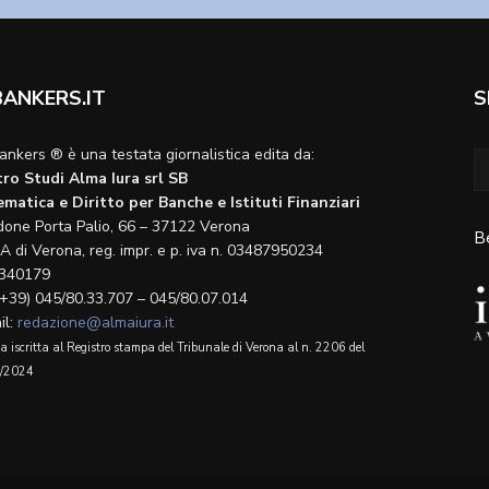
BANKERS.IT
S
ankers ® è una testata giornalistica edita da:
ro Studi Alma Iura srl SB
matica e Diritto per Banche e Istituti Finanziari
done Porta Palio, 66 – 37122 Verona
B
A di Verona, reg. impr. e p. iva n. 03487950234
340179
(+39) 045/80.33.707 – 045/80.07.014
il:
redazione@almaiura.it
a iscritta al Registro stampa del Tribunale di Verona al n. 2206 del
/2024