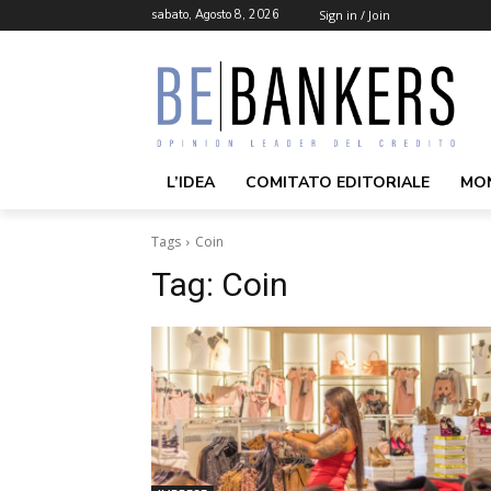
sabato, Agosto 8, 2026
Sign in / Join
L’IDEA
COMITATO EDITORIALE
MO
Tags
Coin
Tag:
Coin