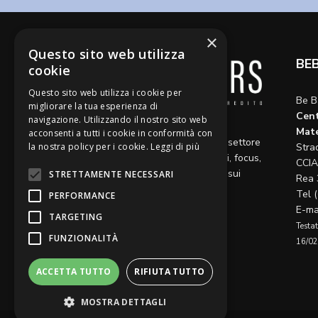
×
Questo sito web utilizza
BE
cookie
Questo sito web utilizza i cookie per
Be B
migliorare la tua esperienza di
Cent
navigazione. Utilizzando il nostro sito web
Diamo voce a riflessioni,
Mate
acconsenti a tutti i cookie in conformità con
aggiornamenti e opinioni sul settore
la nostra policy per i cookie.
Leggi di più
Stra
del credito, ospitando articoli, focus,
CCIA
approfondimenti e interviste sui
STRETTAMENTE NECESSARI
Rea 
temi caldi del momento.
Tel 
PERFORMANCE
E-ma
TARGETING
Testat
FUNZIONALITÀ
16/02
ACCETTA TUTTO
RIFIUTA TUTTO
MOSTRA DETTAGLI