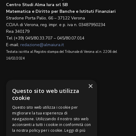
Centro Studi Alma Iura srl SB
Matematica e Diritto per Banche e Istituti Finanziari
Stradone Porta Palio, 66 – 37122 Verona
CCIAA di Verona, reg. impr. e p. iva n. 03487950234
Rea 340179
Tel (+39) 045/80.33.707 – 045/80.07.014
E-mail:
redazione@almaiura.it
Testata iscritta al Registro stampa del Tribunale di Verona al n. 2206 del
16/02/2024
SEGUICI SU
×
Questo sito web utilizza
cookie
Questo sito web utilizza i cookie per
migliorare la tua esperienza di
navigazione. Utilizzando il nostro sito web
Be Bankers è ideato da
acconsenti a tutti i cookie in conformità con
la nostra policy per i cookie.
Leggi di più