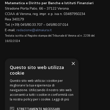
Matematica e Diritto per Banche e Istituti Finanziari
Stradone Porta Palio, 66 – 37122 Verona
CCIAA di Verona, reg. impr. e p. iva n. 03487950234
Rea 340179
Tel (+39) 045/80.33.707 – 045/80.07.014
E-mail:
redazione@almaiura.it
Testata iscritta al Registro stampa del Tribunale di Verona al n. 2206 del
16/02/2024
SEGUICI SU
×
Questo sito web utilizza
cookie
Questo sito web utilizza i cookie per
migliorare la tua esperienza di
navigazione. Utilizzando il nostro sito web
Be Bankers è ideato da
acconsenti a tutti i cookie in conformità con
la nostra policy per i cookie.
Leggi di più
STRETTAMENTE NECESSARI