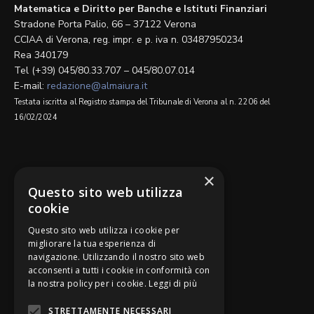
Matematica e Diritto per Banche e Istituti Finanziari
Stradone Porta Palio, 66 – 37122 Verona
CCIAA di Verona, reg. impr. e p. iva n. 03487950234
Rea 340179
Tel (+39) 045/80.33.707 – 045/80.07.014
E-mail:
redazione@almaiura.it
Testata iscritta al Registro stampa del Tribunale di Verona al n. 2206 del
16/02/2024
SEGUICI SU
×
Questo sito web utilizza
cookie
Questo sito web utilizza i cookie per
migliorare la tua esperienza di
navigazione. Utilizzando il nostro sito web
Be Bankers è ideato da
acconsenti a tutti i cookie in conformità con
la nostra policy per i cookie.
Leggi di più
STRETTAMENTE NECESSARI