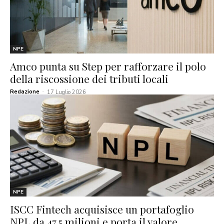
NPE
Amco punta su Step per rafforzare il polo
della riscossione dei tributi locali
Redazione
-
17 Luglio 2026
NPE
ISCC Fintech acquisisce un portafoglio
NPL da 47,5 milioni e porta il valore