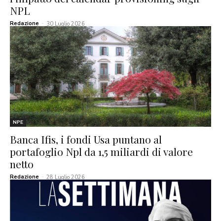
NPL
Redazione
-
30 Luglio 2026
NPE
Banca Ifis, i fondi Usa puntano al
portafoglio Npl da 1,5 miliardi di valore
netto
Redazione
-
28 Luglio 2026