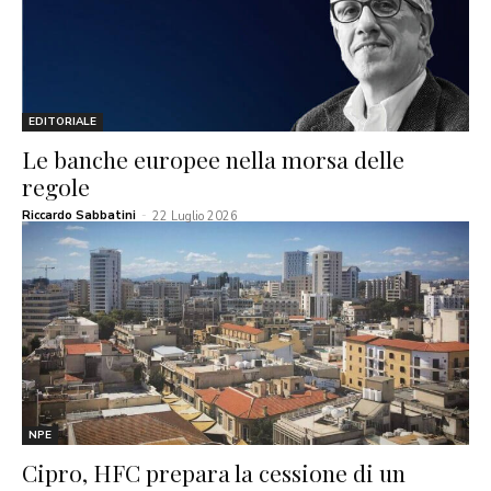
EDITORIALE
Le banche europee nella morsa delle
regole
Riccardo Sabbatini
-
22 Luglio 2026
NPE
Cipro, HFC prepara la cessione di un