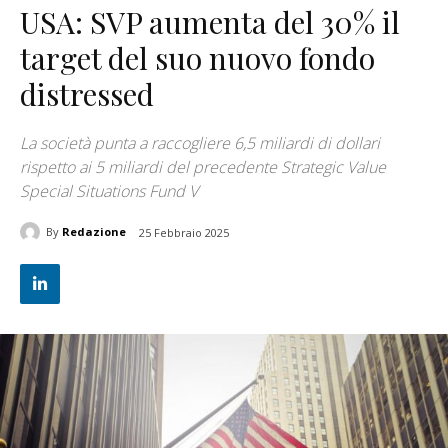
USA: SVP aumenta del 30% il
target del suo nuovo fondo
distressed
La società punta a raccogliere 6,5 miliardi di dollari
rispetto ai 5 miliardi del precedente Strategic Value
Special Situations Fund V
By
Redazione
25 Febbraio 2025