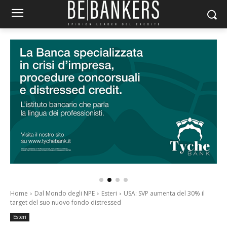
Home
Dal Mondo degli NPE
Esteri
USA: SVP aumenta del 30% il
target del suo nuovo fondo distressed
Esteri