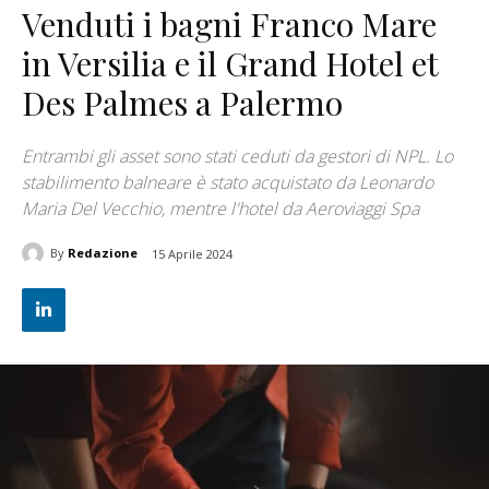
Venduti i bagni Franco Mare
in Versilia e il Grand Hotel et
Des Palmes a Palermo
Entrambi gli asset sono stati ceduti da gestori di NPL. Lo
stabilimento balneare è stato acquistato da Leonardo
Maria Del Vecchio, mentre l'hotel da Aeroviaggi Spa
By
Redazione
15 Aprile 2024