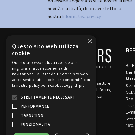
ed essere aggiornato sulle nostre ultime
novità e attività, dopo aver letto la
nostra
Informativa privacy
×
Questo sito web utilizza
BE
cookie
Questo sito web utilizza i cookie per
Be B
migliorare la tua esperienza di
Cent
navigazione. Utilizzando il nostro sito web
Diamo voce a riflessioni,
Mate
acconsenti a tutti i cookie in conformità con
aggiornamenti e opinioni sul settore
Stra
la nostra policy per i cookie.
Leggi di più
del credito, ospitando articoli, focus,
CCIA
approfondimenti e interviste sui
STRETTAMENTE NECESSARI
Rea 
temi caldi del momento.
Tel 
PERFORMANCE
E-ma
TARGETING
Testat
FUNZIONALITÀ
16/02