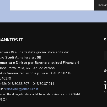
BANKERS.IT
S
ankers ® è una testata giornalistica edita da:
ro Studi Alma Iura srl SB
matica e Diritto per Banche e Istituti Finanziari
done Porta Palio, 66 – 37122 Verona
B
A di Verona, reg. impr. e p. iva n. 03487950234
340179
(+39) 045/80.33.707 – 045/80.07.014
il:
redazione@almaiura.it
a iscritta al Registro stampa del Tribunale di Verona al n. 2206 del
/2024