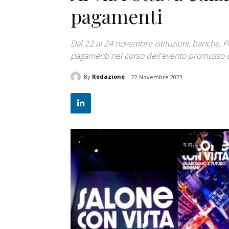
pagamenti
Dal 22 al 24 novembre istituzioni, banche, PA
pagamenti nel corso dell'evento promosso d
By
Redazione
22 Novembre 2023