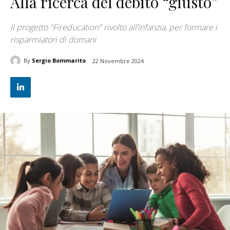
Alla ricerca del debito “giusto”
Il progetto "Fireducation" rivolto all’infanzia, per formare i
risparmiatori di domani
By
Sergio Bommarito
22 Novembre 2024