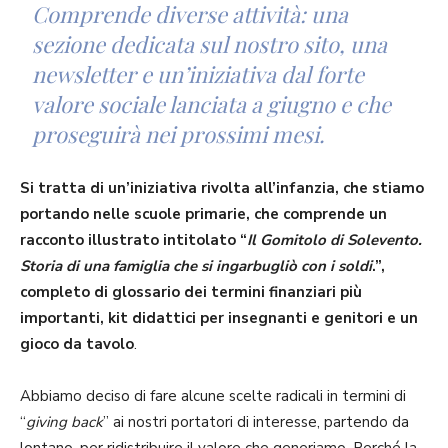
Comprende diverse attività: una
sezione dedicata sul nostro sito, una
new­sletter e un’iniziativa dal forte
valore sociale lanciata a giugno e che
proseguirà nei prossimi mesi.
Si tratta di un’iniziativa rivolta all’infanzia, che stiamo
portando nelle scuole primarie, che comprende un
racconto illustrato intitolato “
Il Gomitolo di Solevento.
Storia di una famiglia che si ingarbugliò con i soldi
.”,
completo di glossario dei termini finanziari più
importanti, kit didattici per insegnanti e genitori e un
gioco da tavolo
.
Abbiamo deciso di fare alcune scelte radicali in termini di
“
giving
back
” ai nostri portatori di interesse, partendo da
lontano, per ridistribuire il valore che generiamo. Perché la