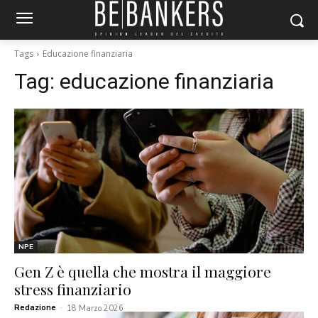
Tags
Educazione finanziaria
Tag:
educazione finanziaria
NPE
Gen Z è quella che mostra il maggiore
stress finanziario
Redazione
-
18 Marzo 2026