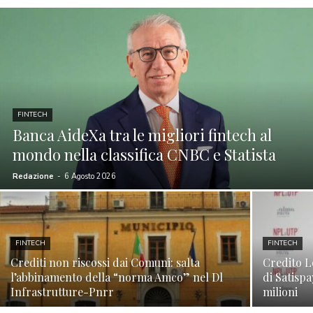
FINTECH
Banca AideXa tra le migliori fintech al
mondo nella classifica CNBC e Statista
Redazione
-
6 Agosto 2026
FINTECH
FINTECH
Crediti non riscossi dai Comuni: salta
Credito L
l’abbinamento della “norma Amco” nel Dl
di Satisp
Infrastrutture-Pnrr
milioni