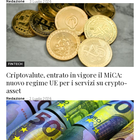
Redazione
-
3 Luglio 2026
FINTECH
Criptovalute, entrato in vigore il MiCA:
nuovo regime UE per i servizi su crypto-
asset
Redazione
-
2 Luglio 2026