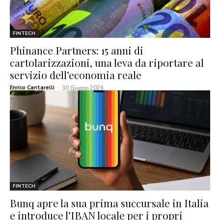
FINTECH
Phinance Partners: 15 anni di
cartolarizzazioni, una leva da riportare al
servizio dell’economia reale
Enrico Cantarelli
-
30 Giugno 2026
FINTECH
Bunq apre la sua prima succursale in Italia
e introduce l’IBAN locale per i propri