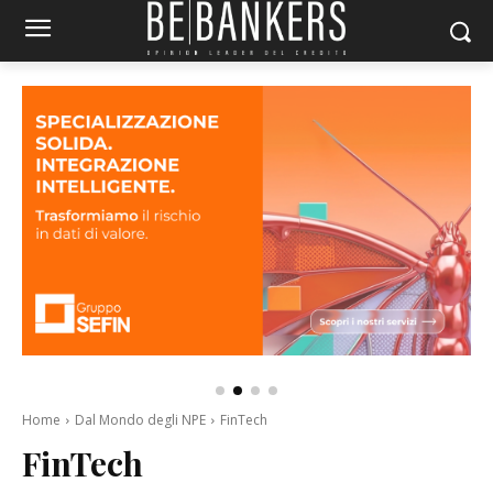
Home
Dal Mondo degli NPE
FinTech
FinTech