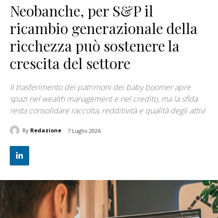
Neobanche, per S&P il
ricambio generazionale della
ricchezza può sostenere la
crescita del settore
Il trasferimento dei patrimoni dei baby boomer apre
spazi nel wealth management e nel credito, ma la sfida
resta consolidare raccolta, redditività e qualità degli attivi
By
Redazione
7 Luglio 2026