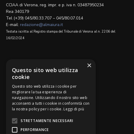
CCIAA di Verona, reg. impr. e p. iva n. 03487950234
Rea 340179
Tel (+39) 045/80.33.707 – 045/80.07.014
E-mail:
redazione@almaiura.it
Testata iscritta al Registro stampa del Tribunale di Verona al n. 2206 del
16/02/2024
SEGUICI SU
×
Questo sito web utilizza
cookie
Questo sito web utilizza i cookie per
migliorare la tua esperienza di
navigazione. Utilizzando il nostro sito web
Be Bankers è ideato da
acconsenti a tutti i cookie in conformità con
la nostra policy per i cookie.
Leggi di più
STRETTAMENTE NECESSARI
PERFORMANCE