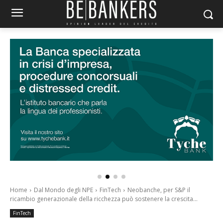
Home
Dal Mondo degli NPE
FinTech
Neobanche, per S&P il
ricambio generazionale della ricchezza può sostenere la crescita...
FinTech