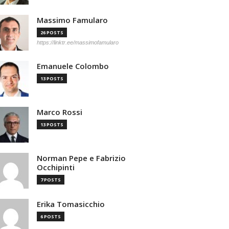
Massimo Famularo
26 POSTS
https://linktr.ee/massimofamularo
Emanuele Colombo
13 POSTS
Marco Rossi
13 POSTS
Norman Pepe e Fabrizio
Occhipinti
7 POSTS
Erika Tomasicchio
6 POSTS