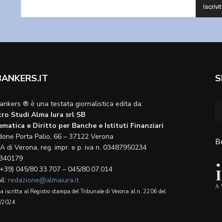
BANKERS.IT
S
ankers ® è una testata giornalistica edita da:
ro Studi Alma Iura srl SB
matica e Diritto per Banche e Istituti Finanziari
done Porta Palio, 66 – 37122 Verona
B
A di Verona, reg. impr. e p. iva n. 03487950234
340179
(+39) 045/80.33.707 – 045/80.07.014
il:
redazione@almaiura.it
a iscritta al Registro stampa del Tribunale di Verona al n. 2206 del
/2024