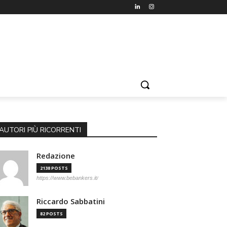
AUTORI PIÙ RICORRENTI
Redazione
2138 POSTS
https://www.bebankers.it/
Riccardo Sabbatini
82 POSTS