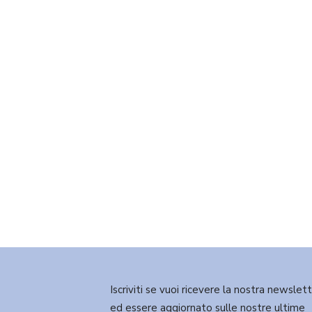
Iscriviti se vuoi ricevere la nostra newslet
ed essere aggiornato sulle nostre ultime