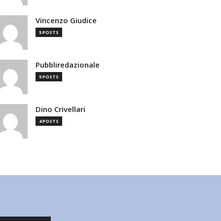
Vincenzo Giudice
5 POSTS
Pubbliredazionale
5 POSTS
Dino Crivellari
4 POSTS