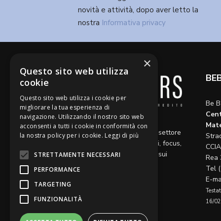
novità e attività, dopo aver letto la
nostra
Informativa privacy
×
Questo sito web utilizza
BE
cookie
Questo sito web utilizza i cookie per
Be B
migliorare la tua esperienza di
Cent
navigazione. Utilizzando il nostro sito web
Diamo voce a riflessioni,
Mate
acconsenti a tutti i cookie in conformità con
aggiornamenti e opinioni sul settore
la nostra policy per i cookie.
Leggi di più
Stra
del credito, ospitando articoli, focus,
CCIA
approfondimenti e interviste sui
STRETTAMENTE NECESSARI
Rea 
temi caldi del momento.
Tel 
PERFORMANCE
E-ma
TARGETING
Testat
FUNZIONALITÀ
16/02