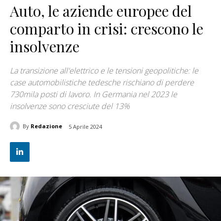
Auto, le aziende europee del
comparto in crisi: crescono le
insolvenze
La transizione all'elettrico e le tensioni geopolitiche: le
case automobilistiche tedesche rischiano di perdere
730mila posti di lavoro. In Germania nel 2023 le
insolvenze sono cresciute del 13%
By
Redazione
5 Aprile 2024