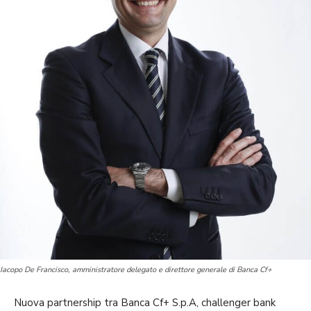
Iacopo De Francisco, amministratore delegato e direttore generale di Banca Cf+
Nuova partnership tra Banca Cf+ S.p.A, challenger bank