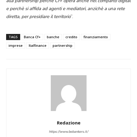
alla partnership perchè Cf+ opera anche nel comparto digital
e perchè si affida ad agenti e mediatori, anzichè a una rete
diretta, per presidiare il territorio
”.
TAGS
Banca Cf+
banche
credito
finanziamento
imprese
Italfinance
partnership
Redazione
https://www.bebankers.it/