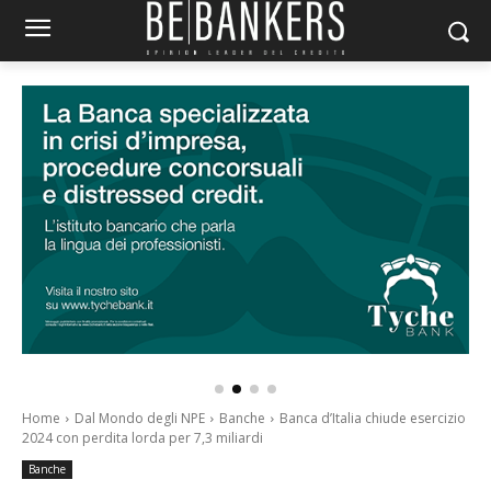
Home
Dal Mondo degli NPE
Banche
Banca d’Italia chiude esercizio
2024 con perdita lorda per 7,3 miliardi
Banche