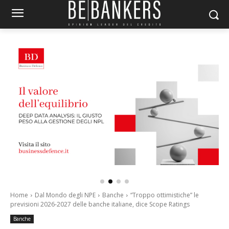
Home
Dal Mondo degli NPE
Banche
“Troppo ottimistiche” le
previsioni 2026-2027 delle banche italiane, dice Scope Ratings
Banche