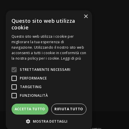
SEGUICI SU
×
Questo sito web utilizza
cookie
Questo sito web utilizza i cookie per
migliorare la tua esperienza di
navigazione. Utilizzando il nostro sito web
Be Bankers è ideato da
acconsenti a tutti i cookie in conformità con
la nostra policy per i cookie.
Leggi di più
STRETTAMENTE NECESSARI
PERFORMANCE
TARGETING
FUNZIONALITÀ
ACCETTA TUTTO
RIFIUTA TUTTO
© Be Bankers - Opinion Leader del credito
MOSTRA DETTAGLI
Privacy Policy
Contattaci
Web Agency