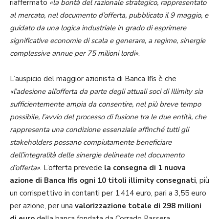
riaffermato
«la bontà del razionale strategico, rappresentato
al mercato, nel documento d’offerta, pubblicato il 9 maggio, e
guidato da una logica industriale in grado di esprimere
significative economie di scala e generare, a regime, sinergie
complessive annue per 75 milioni lordi»
.
L’auspicio del maggior azionista di Banca Ifis è che
«l’adesione all’offerta da parte degli attuali soci di Illimity sia
sufficientemente ampia da consentire, nel più breve tempo
possibile, l’avvio del processo di fusione tra le due entità, che
rappresenta una condizione essenziale affinché tutti gli
stakeholders possano compiutamente beneficiare
dell’integralità delle sinergie delineate nel documento
d’offerta»
. L’offerta prevede
la consegna di 1 nuova
azione di Banca Ifis ogni 10 titoli illimity consegnati
, più
un corrispettivo in contanti per 1,414 euro, pari a 3,55 euro
per azione, per una
valorizzazione totale di 298 milioni
di euro
della banca fondata da Corrado Passera.