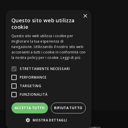
SEGUICI SU
×
Questo sito web utilizza
cookie
Questo sito web utilizza i cookie per
migliorare la tua esperienza di
navigazione. Utilizzando il nostro sito web
Be Bankers è ideato da
acconsenti a tutti i cookie in conformità con
la nostra policy per i cookie.
Leggi di più
STRETTAMENTE NECESSARI
PERFORMANCE
TARGETING
FUNZIONALITÀ
ACCETTA TUTTO
RIFIUTA TUTTO
© Be Bankers - Opinion Leader del credito
MOSTRA DETTAGLI
Privacy Policy
Contattaci
Web Agency