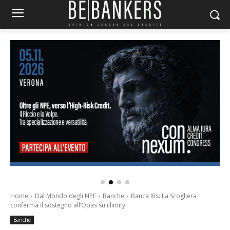
Home
Dal Mondo degli NPE
Banche
Banca Ifis: La Scogliera
conferma il sostegno all’Opas su illimity
Banche