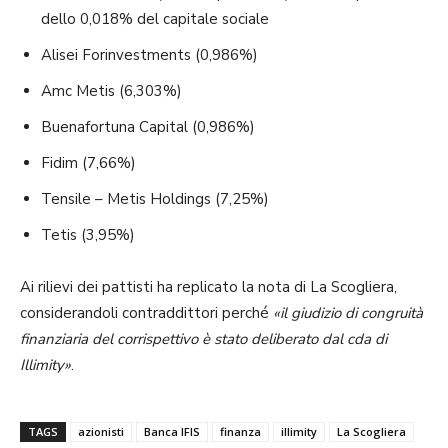
dello 0,018% del capitale sociale
Alisei Forinvestments (0,986%)
Amc Metis (6,303%)
Buenafortuna Capital (0,986%)
Fidim (7,66%)
Tensile – Metis Holdings (7,25%)
Tetis (3,95%)
Ai rilievi dei pattisti ha replicato la nota di La Scogliera,
considerandoli contraddittori perché
«il giudizio di congruità
finanziaria del corrispettivo è stato deliberato dal cda di
Illimity»
.
TAGS
azionisti
Banca IFIS
finanza
illimity
La Scogliera