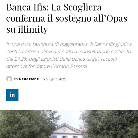
Banca Ifis: La Scogliera
conferma il sostegno all’Opas
su illimity
In una nota, l’azionista di maggioranza di Banca Ifis giudica
contraddittori i rilievi del patto di consultazione costituito
dal 27,2% degli azionisti della banca target, raccolti
attorno al fondatore Corrado Passera
By
Redazione
5 Giugno 2025