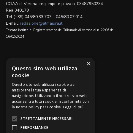
CCIAA di Verona, reg. impr. e p. iva n. 03487950234
Rea 340179
Tel (+39) 045/80.33.707 – 045/80.07.014
E-mail:
redazione@almaiura.it
Testata iscritta al Registro stampa del Tribunale di Verona al n. 2206 del
16/02/2024
SEGUICI SU
×
Questo sito web utilizza
cookie
Questo sito web utilizza i cookie per
migliorare la tua esperienza di
navigazione. Utilizzando il nostro sito web
Be Bankers è ideato da
acconsenti a tutti i cookie in conformità con
la nostra policy per i cookie.
Leggi di più
STRETTAMENTE NECESSARI
PERFORMANCE