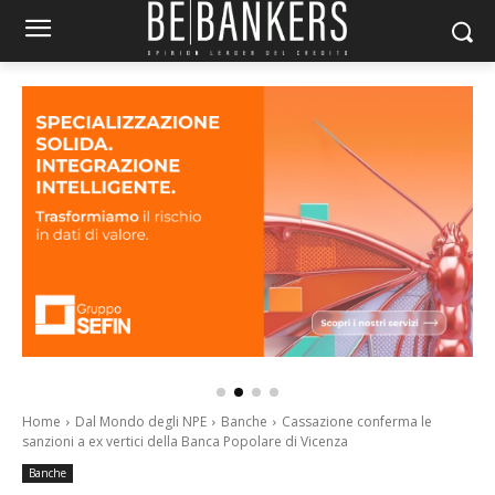
Home
Dal Mondo degli NPE
Banche
Cassazione conferma le
sanzioni a ex vertici della Banca Popolare di Vicenza
Banche