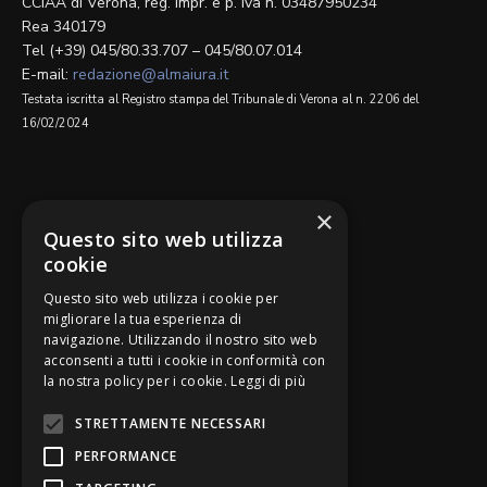
CCIAA di Verona, reg. impr. e p. iva n. 03487950234
Rea 340179
Tel (+39) 045/80.33.707 – 045/80.07.014
E-mail:
redazione@almaiura.it
Testata iscritta al Registro stampa del Tribunale di Verona al n. 2206 del
16/02/2024
SEGUICI SU
×
Questo sito web utilizza
cookie
Questo sito web utilizza i cookie per
migliorare la tua esperienza di
navigazione. Utilizzando il nostro sito web
Be Bankers è ideato da
acconsenti a tutti i cookie in conformità con
la nostra policy per i cookie.
Leggi di più
STRETTAMENTE NECESSARI
PERFORMANCE