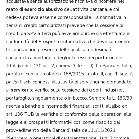
acquistava senza autorizzazione rischiava d’incorrere nel
reato di
esercizio abusivo
dell’attività bancaria, e chi
cedeva poteva esserne corresponsabile. La normativa in
tema di crediti cartolarizzati prevede che la cessione di
crediti da SPV a terzi può avvenire purché sia effettuata in
conformità del Prospetto Informativo che deve contenere
le condizioni in presenza delle quali la medesima è
consentita a vantaggio degli interessi dei portatori dei
titoli (vedi L.130 art. 2, comma 3, lett. D). La Banca d’Italia,
peraltro, con la circolare n. 188/2015, titolo III, cap. 1, sez. 7,
par.5 (Rischi connessi all’attività di servicing) ha demandato
ai
servicer
la verifica sulla cessione dei crediti inclusi nel
portafoglio, singolarmente o in blocco. Sempre la L. 130/99
riserva a banche e intermediari finanziari iscritti all’albo ex
art. 106 TUB le verifiche di conformità delle operazioni alla
legge e ai prospetti informativi così come ribadito dal
provvedimento della Banca d’Italia dell’11/11/2021
“Servicers in operazioni di cartolarizzazione” (art. 2 comma