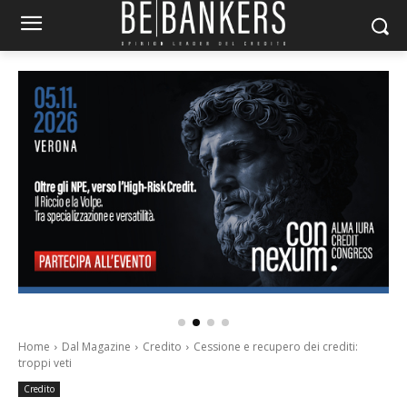
Home
Dal Magazine
Credito
Cessione e recupero dei crediti:
troppi veti
Credito