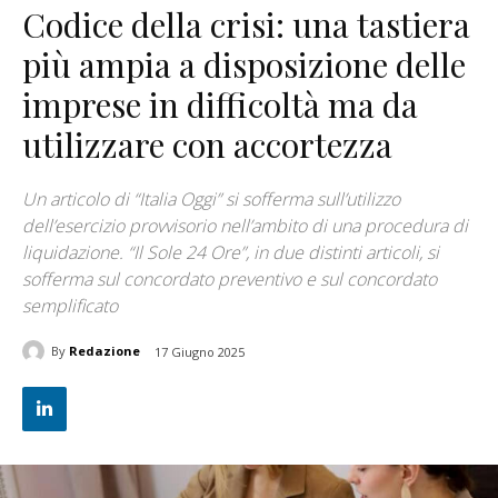
Codice della crisi: una tastiera
più ampia a disposizione delle
imprese in difficoltà ma da
utilizzare con accortezza
Un articolo di “Italia Oggi” si sofferma sull’utilizzo
dell’esercizio provvisorio nell’ambito di una procedura di
liquidazione. “Il Sole 24 Ore”, in due distinti articoli, si
sofferma sul concordato preventivo e sul concordato
semplificato
By
Redazione
17 Giugno 2025