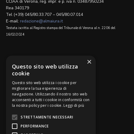
CCIAA di Verona, reg. impr. e p. iva n. 03487950234
Rea 340179
Tel (+39) 045/80.33.707 – 045/80.07.014
E-mail:
redazione@almaiura.it
Testata iscritta al Registro stampa del Tribunale di Verona al n. 2206 del
16/02/2024
SEGUICI SU
×
Questo sito web utilizza
cookie
Questo sito web utilizza i cookie per
migliorare la tua esperienza di
navigazione. Utilizzando il nostro sito web
Be Bankers è ideato da
acconsenti a tutti i cookie in conformità con
la nostra policy per i cookie.
Leggi di più
STRETTAMENTE NECESSARI
PERFORMANCE