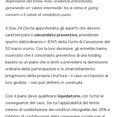
dispersione del know-how, scadenze procedurali),
generando un ‘valore intermedio’ tra la stima in going
concern e il valore di smobilizzo puro»
.
Il Sole 24 Ore
ha approfondito gli aspetti che devono
caratterizzare il
concordato preventivo
, prendendo
spunto dall’ordinanza n. 8365 della Corte di Cassazione del
30 marzo scorso. Con la loro decisione, gli ermellini hanno
osservato che il concordato preventivo di una holding
basato su un piano che si limiti a prevedere la dismissione
ordinata delle partecipazioni e lo smantellamento
progressivo della propria struttura – il caso sottoposto al
loro giudizio – non può definirsi
in continuità
.
Così, il piano deve qualificarsi
liquidatorio
, con tutte le
conseguenze del caso, tra cui l’applicabilità del limite
minimo di soddisfazione dei creditori chirografari del 20% e
l’obbligo di contribuzione della compagine sociale pari al