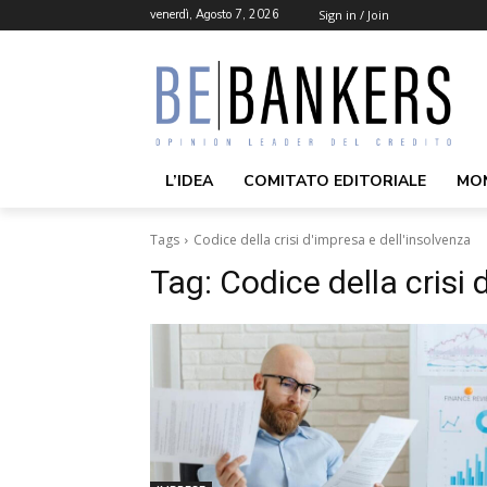
venerdì, Agosto 7, 2026
Sign in / Join
L’IDEA
COMITATO EDITORIALE
MO
Tags
Codice della crisi d'impresa e dell'insolvenza
Tag:
Codice della crisi 