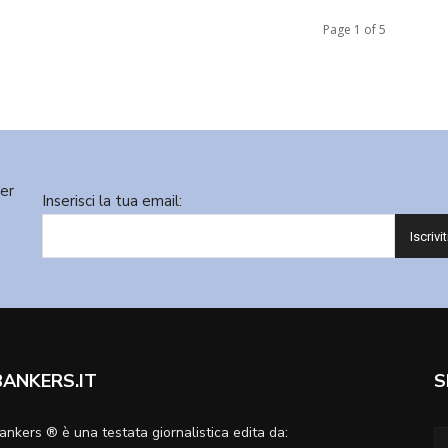
Page 1 of 5
ter
Inserisci la tua email:
BANKERS.IT
S
ankers ® è una testata giornalistica edita da: