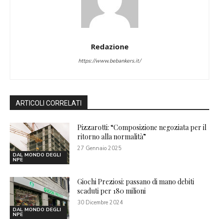
Redazione
https://www.bebankers.it/
ARTICOLI CORRELATI
Pizzarotti: “Composizione negoziata per il
ritorno alla normalità”
27 Gennaio 2025
DAL MONDO DEGLI
NPE
Giochi Preziosi: passano di mano debiti
scaduti per 180 milioni
30 Dicembre 2024
DAL MONDO DEGLI
NPE