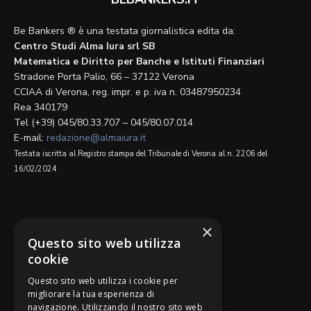
Be Bankers ® è una testata giornalistica edita da:
Centro Studi Alma Iura srl SB
Matematica e Diritto per Banche e Istituti Finanziari
Stradone Porta Palio, 66 – 37122 Verona
CCIAA di Verona, reg. impr. e p. iva n. 03487950234
Rea 340179
Tel (+39) 045/80.33.707 – 045/80.07.014
E-mail:
redazione@almaiura.it
Testata iscritta al Registro stampa del Tribunale di Verona al n. 2206 del
16/02/2024
SEGUICI SU
×
Questo sito web utilizza
cookie
Questo sito web utilizza i cookie per
migliorare la tua esperienza di
navigazione. Utilizzando il nostro sito web
Be Bankers è ideato da