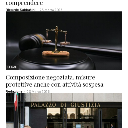
comprendere
Riccardo Sabbatini
-
25 Marzo 2026
LEGAL
Composizione negoziata, misure
protettive anche con attività sospesa
Redazione
-
20 Marzo 2026