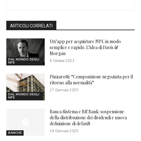
ARTICOLI CORRELATI
Un’app per acquistare NPL in modo
semplice e rapido. L’idea di Davis &
Morgan
DAL MONDO DEGLI
6 Ottobre 2023
NPE
Pizzarotti: “Composizione negoziata per il
ritorno alla normalità”
27 Gennaio 2025
DAL MONDO DEGLI
NPE
Banca Sistema e Bff Bank: sospensione
della distribuzione dei dividendi e nuova
definizione di default
14 Gennaio 2025
BANCHE