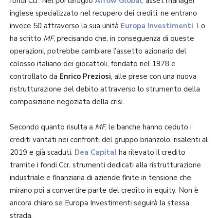
fondi Ccr. Nel portafoglio
Arrow Global
, asset manager
inglese specializzato nel recupero dei crediti, ne entrano
invece 50 attraverso la sua unità
Europa Investimenti
. Lo
ha scritto
MF
, precisando che, in conseguenza di queste
operazioni, potrebbe cambiare l’assetto azionario del
colosso italiano dei giocattoli, fondato nel 1978 e
controllato da
Enrico Preziosi
, alle prese con una nuova
ristrutturazione del debito attraverso lo strumento della
composizione negoziata della crisi.
Secondo quanto risulta a
MF
, le banche hanno ceduto i
crediti vantati nei confronti del gruppo brianzolo, risalenti al
2019 e già scaduti.
Dea Capital
ha rilevato il credito
tramite i fondi Ccr, strumenti dedicati alla ristrutturazione
industriale e finanziaria di aziende finite in tensione che
mirano poi a convertire parte del credito in equity. Non è
ancora chiaro se Europa Investimenti seguirà la stessa
strada.