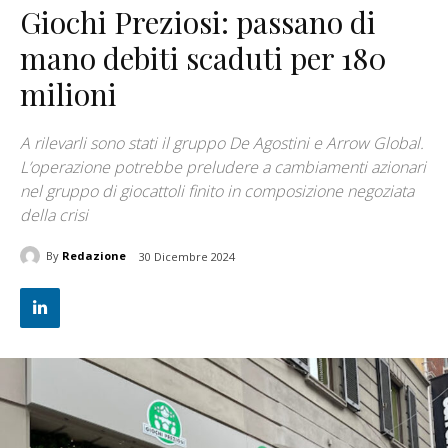
Giochi Preziosi: passano di
mano debiti scaduti per 180
milioni
A rilevarli sono stati il gruppo De Agostini e Arrow Global.
L’operazione potrebbe preludere a cambiamenti azionari
nel gruppo di giocattoli finito in composizione negoziata
della crisi
By
Redazione
30 Dicembre 2024