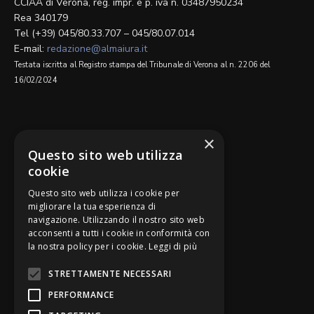
CCIAA di Verona, reg. impr. e p. iva n. 03487950234
Rea 340179
Tel (+39) 045/80.33.707 – 045/80.07.014
E-mail:
redazione@almaiura.it
Testata iscritta al Registro stampa del Tribunale di Verona al n. 2206 del
16/02/2024
SEGUICI SU
×
Questo sito web utilizza
cookie
Questo sito web utilizza i cookie per
migliorare la tua esperienza di
navigazione. Utilizzando il nostro sito web
Be Bankers è ideato da
acconsenti a tutti i cookie in conformità con
la nostra policy per i cookie.
Leggi di più
STRETTAMENTE NECESSARI
PERFORMANCE