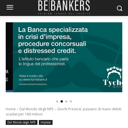
Home
Dal Mondo degli NPE
Giochi Preziosi: passano di mano debiti
scaduti per 180 milioni
Dal Mondo degli NPE
Imprese