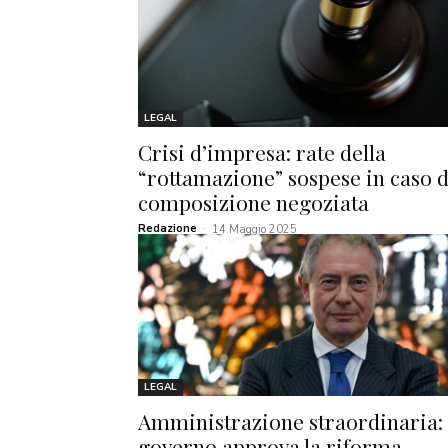
LEGAL
Crisi d’impresa: rate della
“rottamazione” sospese in caso d
composizione negoziata
Redazione
-
14 Maggio 2025
LEGAL
Amministrazione straordinaria: 
governo approva la riforma