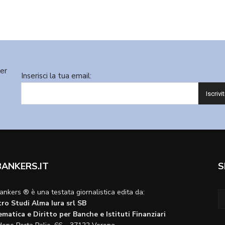
ter
Inserisci la tua email:
BANKERS.IT
S
ankers ® è una testata giornalistica edita da:
ro Studi Alma Iura srl SB
matica e Diritto per Banche e Istituti Finanziari