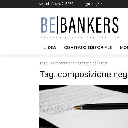
venerdì, Agosto 7, 2026
Sign in / Join
L’IDEA
COMITATO EDITORIALE
MO
Tags
Composizione negoziata della crisi
Tag:
composizione negoz