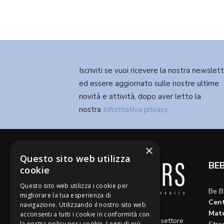
Iscriviti se vuoi ricevere la nostra newslet
ed essere aggiornato sulle nostre ultime
novità e attività, dopo aver letto la
nostra
Informativa privacy
×
Questo sito web utilizza
BE
cookie
Questo sito web utilizza i cookie per
Be B
migliorare la tua esperienza di
Cent
navigazione. Utilizzando il nostro sito web
Diamo voce a riflessioni,
Mate
acconsenti a tutti i cookie in conformità con
aggiornamenti e opinioni sul settore
la nostra policy per i cookie.
Leggi di più