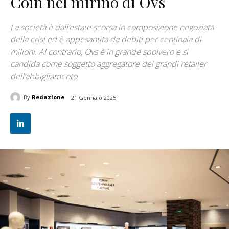
Coin nel mirino di Ovs
La società è dall’estate scorsa in composizione negoziata
della crisi ed è appesantita da debiti per centinaia di
milioni. Al contrario, Ovs è in grande spolvero e si
candida come soggetto aggregatore dei grandi retailer
dell’abbigliamento
By
Redazione
21 Gennaio 2025