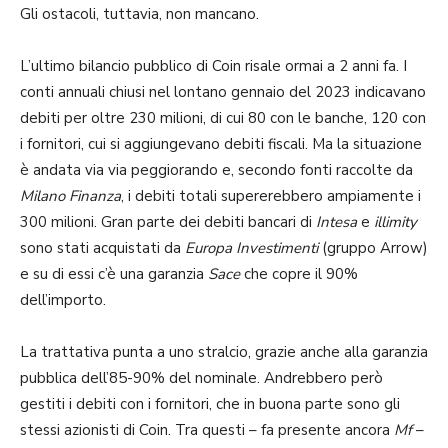
Gli ostacoli, tuttavia, non mancano.
L’ultimo bilancio pubblico di Coin risale ormai a 2 anni fa. I
conti annuali chiusi nel lontano gennaio del 2023 indicavano
debiti per oltre 230 milioni, di cui 80 con le banche, 120 con
i fornitori, cui si aggiungevano debiti fiscali. Ma la situazione
è andata via via peggiorando e, secondo fonti raccolte da
Milano Finanza
, i debiti totali supererebbero ampiamente i
300 milioni. Gran parte dei debiti bancari di
Intesa
e
illimity
sono stati acquistati da
Europa Investimenti
(gruppo Arrow)
e su di essi c’è una garanzia
Sace
che copre il 90%
dell’importo.
La trattativa punta a uno stralcio, grazie anche alla garanzia
pubblica dell’85-90% del nominale. Andrebbero però
gestiti i debiti con i fornitori, che in buona parte sono gli
stessi azionisti di Coin. Tra questi – fa presente ancora
Mf
–