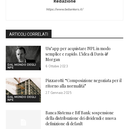
Redazione
https://www.bebankers.it/
ARTICOLI CORRELATI
Un’app per acquistare NPL in modo
semplice e rapido. L’idea di Davis &
Morgan
DAL MONDO DEGLI
6 Ottobre 2023
NPE
Pizzarotti: “Composizione negoziata per il
ritorno alla normalità”
27 Gennaio 2025
DAL MONDO DEGLI
NPE
Banca Sistema e Bff Bank: sospensione
della distribuzione dei dividendi e nuova
definizione di default