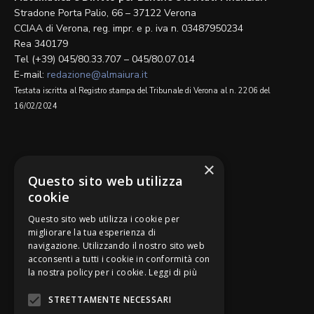
Stradone Porta Palio, 66 – 37122 Verona
CCIAA di Verona, reg. impr. e p. iva n. 03487950234
Rea 340179
Tel (+39) 045/80.33.707 – 045/80.07.014
E-mail:
redazione@almaiura.it
Testata iscritta al Registro stampa del Tribunale di Verona al n. 2206 del
16/02/2024
SEGUICI SU
×
Questo sito web utilizza
cookie
Questo sito web utilizza i cookie per
migliorare la tua esperienza di
navigazione. Utilizzando il nostro sito web
Be Bankers è ideato da
acconsenti a tutti i cookie in conformità con
la nostra policy per i cookie.
Leggi di più
STRETTAMENTE NECESSARI