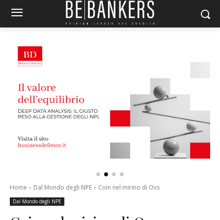
Home
Dal Mondo degli NPE
Coin nel mirino di Ovs
Dal Mondo degli NPE