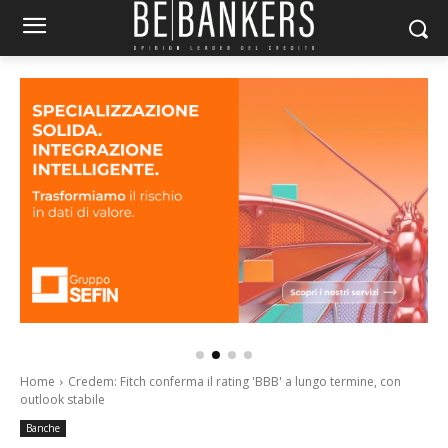
Home
Credem: Fitch conferma il rating 'BBB' a lungo termine, con
outlook stabile
Banche