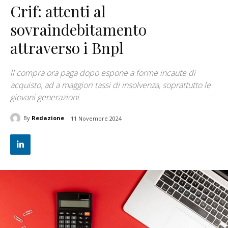
Crif: attenti al
sovraindebitamento
attraverso i Bnpl
ll compra ora paga dopo espone a forme incaute di
acquisto, ad a maggiori tassi di insolvenza, soprattutto le
giovani generazioni.
By
Redazione
11 Novembre 2024