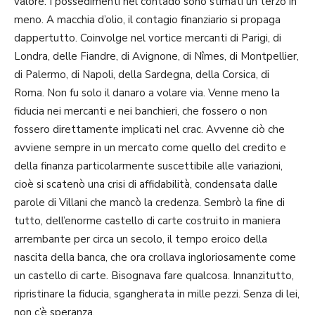
valore. I possedimenti nel contado sono stimati un terzo in
meno. A macchia d’olio, il contagio finanziario si propaga
dappertutto. Coinvolge nel vortice mercanti di Parigi, di
Londra, delle Fiandre, di Avignone, di Nîmes, di Montpellier,
di Palermo, di Napoli, della Sardegna, della Corsica, di
Roma. Non fu solo il danaro a volare via. Venne meno la
fiducia nei mercanti e nei banchieri, che fossero o non
fossero direttamente implicati nel crac. Avvenne ciò che
avviene sempre in un mercato come quello del credito e
della finanza particolarmente suscettibile alle variazioni,
cioè si scatenò una crisi di affidabilità, condensata dalle
parole di Villani che mancò la credenza. Sembrò la fine di
tutto, dell’enorme castello di carte costruito in maniera
arrembante per circa un secolo, il tempo eroico della
nascita della banca, che ora crollava ingloriosamente come
un castello di carte. Bisognava fare qualcosa. Innanzitutto,
ripristinare la fiducia, sgangherata in mille pezzi. Senza di lei,
non c’è speranza.