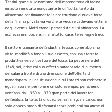
Tanzini, grazie al «dinamismo dell’imprenditoria cittadina
rimasto immutato nonostante le difficoltà, tanto da
alimentare continuamente la ricostruzione di nuove forze
della finanza privata via via che le vecchie cadevano vittime
degli eventi». Molti erano i paracadute cui si affidarono. La
ricchezza immobiliare, innanzitutto, case, terre, vigneti ecc.
Il settore trainante dell’industria tessile, come abbiamo
visto, modificò a fondo il suo assetto, con una sterzata
produttiva verso il settore del lusso. La peste nera del
1348, poi, incise col suo effetto paradossale di aumento
dei salari a fronte di una diminuzione dell’offerta di
manodopera. In una situazione in cui i prezzi non crebbero in
egual misura e, per fornire un solo esempio, per almeno
vent’anni dal 1350 al 1370 gran parte dei lavoratori
dell’edilizia, la totalità di quelli senza famiglia a carico, non
solo ebbero modo di sfamarsi senza problemi ma anche di