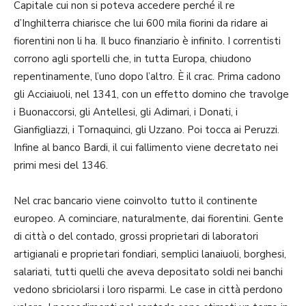
Capitale cui non si poteva accedere perché il re
d’Inghilterra chiarisce che lui 600 mila fiorini da ridare ai
fiorentini non li ha. Il buco finanziario è infinito. I correntisti
corrono agli sportelli che, in tutta Europa, chiudono
repentinamente, l’uno dopo l’altro. È il crac. Prima cadono
gli Acciaiuoli, nel 1341, con un effetto domino che travolge
i Buonaccorsi, gli Antellesi, gli Adimari, i Donati, i
Gianfigliazzi, i Tornaquinci, gli Uzzano. Poi tocca ai Peruzzi.
Infine al banco Bardi, il cui fallimento viene decretato nei
primi mesi del 1346.
Nel crac bancario viene coinvolto tutto il continente
europeo. A cominciare, naturalmente, dai fiorentini. Gente
di città o del contado, grossi proprietari di laboratori
artigianali e proprietari fondiari, semplici lanaiuoli, borghesi,
salariati, tutti quelli che aveva depositato soldi nei banchi
vedono sbriciolarsi i loro risparmi. Le case in città perdono