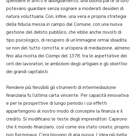
spendere in affitti e abbigliamento; una buona parte di loro
potevano guardare senza sognare a moderati desideri di
natura voluttuaria. Con, infine, una vera e propria strategia
della fiducia messa in campo dal Comune, con una nuova
gestione del debito pubblico, che ebbe anche risvolti di
tipo psicologico, di recupero di un’immagine ormai sbiadita
se non del tutto corrotta; e un’opera di mediazione, almeno
fino alla rivolta dei Ciompi del 1378, tra le aspettative dei
ceti dei lavoratori, le ambizioni degli artigiani e gli obiettivi
dei grandi capitalisti.
Rendere più flessibili gli strumenti di intermediazione
finanziaria fu l’ultima carta vincente. Per capacità innovativa
e per le prospettive di lungo periodo i cui effetti
appartengono al nostro modo di concepire la finanza e il
credito. Si modificano le teste degli imprenditori. Capirono
che il mondo finanziario, così come era stato creato, proprio
non funzionava. C’era bisogno di aria nuova. L’idea più bella