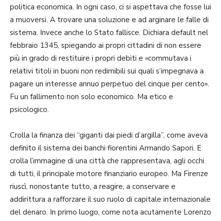
politica economica. In ogni caso, ci si aspettava che fosse lui
a muoversi. A trovare una soluzione e ad arginare le falle di
sistema. Invece anche lo Stato fallisce. Dichiara default nel
febbraio 1345, spiegando ai propri cittadini di non essere
più in grado di restituire i propri debiti e «commutava i
relativi titoli in buoni non redimibili sui quali s’impegnava a
pagare un interesse annuo perpetuo del cinque per cento».
Fu un fallimento non solo economico. Ma etico e
psicologico.
Crolla la finanza dei “giganti dai piedi d’argilla”, come aveva
definito il sistema dei banchi fiorentini Armando Sapori. E
crolla l’immagine di una città che rappresentava, agli occhi
di tutti, il principale motore finanziario europeo. Ma Firenze
riuscì, nonostante tutto, a reagire, a conservare e
addirittura a rafforzare il suo ruolo di capitale internazionale
del denaro. In primo luogo, come nota acutamente Lorenzo