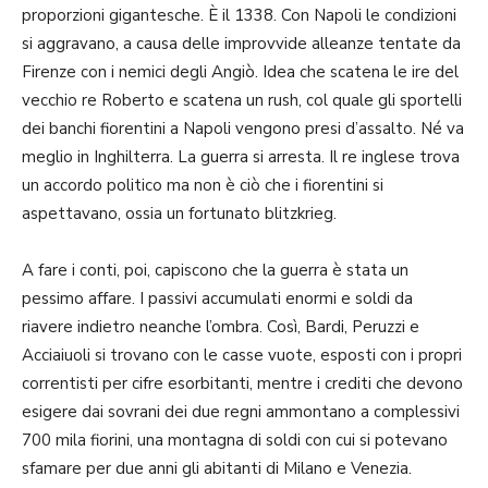
proporzioni gigantesche. È il 1338. Con Napoli le condizioni
si aggravano, a causa delle improvvide alleanze tentate da
Firenze con i nemici degli Angiò. Idea che scatena le ire del
vecchio re Roberto e scatena un rush, col quale gli sportelli
dei banchi fiorentini a Napoli vengono presi d’assalto. Né va
meglio in Inghilterra. La guerra si arresta. Il re inglese trova
un accordo politico ma non è ciò che i fiorentini si
aspettavano, ossia un fortunato blitzkrieg.
A fare i conti, poi, capiscono che la guerra è stata un
pessimo affare. I passivi accumulati enormi e soldi da
riavere indietro neanche l’ombra. Così, Bardi, Peruzzi e
Acciaiuoli si trovano con le casse vuote, esposti con i propri
correntisti per cifre esorbitanti, mentre i crediti che devono
esigere dai sovrani dei due regni ammontano a complessivi
700 mila fiorini, una montagna di soldi con cui si potevano
sfamare per due anni gli abitanti di Milano e Venezia.