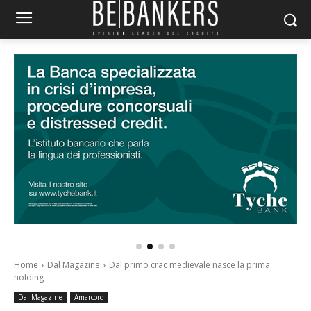
Home
Dal Magazine
Dal primo crac medievale nasce la prima
holding
Dal Magazine
Amarcord