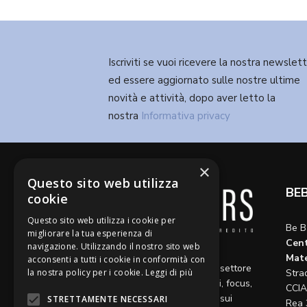
Iscriviti se vuoi ricevere la nostra newslet
ed essere aggiornato sulle nostre ultime
novità e attività, dopo aver letto la
nostra
Informativa privacy
×
Questo sito web utilizza
BE
cookie
Questo sito web utilizza i cookie per
Be B
migliorare la tua esperienza di
Cent
navigazione. Utilizzando il nostro sito web
Diamo voce a riflessioni,
Mate
acconsenti a tutti i cookie in conformità con
aggiornamenti e opinioni sul settore
la nostra policy per i cookie.
Leggi di più
Stra
del credito, ospitando articoli, focus,
CCIA
approfondimenti e interviste sui
STRETTAMENTE NECESSARI
Rea 