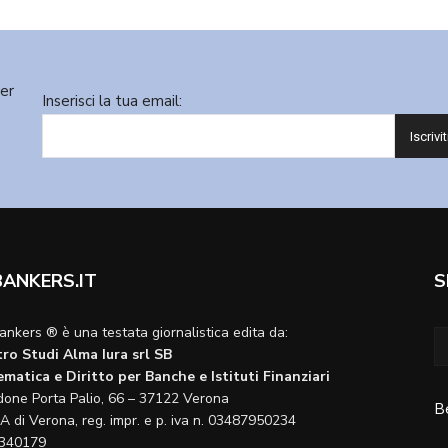
ter
Inserisci la tua email:
BANKERS.IT
S
ankers ® è una testata giornalistica edita da:
ro Studi Alma Iura srl SB
matica e Diritto per Banche e Istituti Finanziari
done Porta Palio, 66 – 37122 Verona
B
A di Verona, reg. impr. e p. iva n. 03487950234
340179