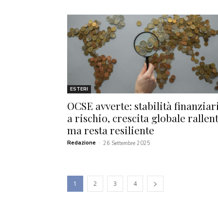
ESTERI
OCSE avverte: stabilità finanziar
a rischio, crescita globale rallen
ma resta resiliente
Redazione
-
26 Settembre 2025
1
2
3
4