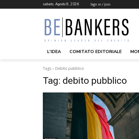
sabato, Agosto 8, 2026
Sign in / Join
L’IDEA
COMITATO EDITORIALE
MO
Tags
Debito pubblico
Tag:
debito pubblico