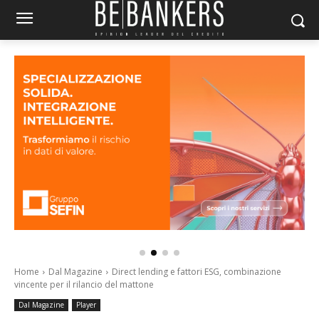
Home
Dal Magazine
Direct lending e fattori ESG, combinazione
vincente per il rilancio del mattone
Dal Magazine
Player