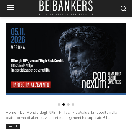
Home
Dal Mondo degli NPE
FinTech
doValue: la raccolta nella
piattaforma di alternative asset management ha superato €1...
FinTech