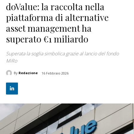
doValue: la raccolta nella
piattaforma di alternative
asset management ha
superato €1 miliardo
Superata la soglia simbolica grazie al lancio del fondo
MiRo
By
Redazione
16 Febbraio 2026