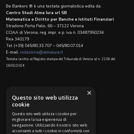
Be Bankers ® è una testata giornalistica edita da:
Centro Studi Alma Iura srl SB
Matematica e Diritto per Banche e Istituti Finanziari
Stradone Porta Palio, 66 – 37122 Verona
CCIAA di Verona, reg. impr. e p. iva n. 03487950234
Rea 340179
Tel (+39) 045/80.33.707 – 045/80.07.014
E-mail:
redazione@almaiura.it
Testata iscritta al Registro stampa del Tribunale di Verona al n. 2206 del
16/02/2024
SEGUICI SU
×
Questo sito web utilizza
cookie
Questo sito web utilizza i cookie per
migliorare la tua esperienza di
navigazione. Utilizzando il nostro sito web
Be Bankers è ideato da
acconsenti a tutti i cookie in conformità con