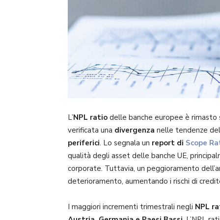
L’
NPL ratio
delle banche europee è rimasto st
verificata una
divergenza
nelle tendenze dell
periferici
. Lo segnala un
report di
Scope Ra
qualità degli asset delle banche UE, principa
corporate. Tuttavia, un peggioramento dell’
deterioramento, aumentando i rischi di credit
I maggiori incrementi trimestrali negli
NPL ra
Austria, Germania e Paesi Bassi
. L’NPL rati