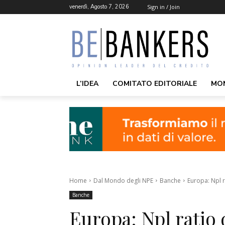
venerdì, Agosto 7, 2026
Sign in / Join
L’IDEA
COMITATO EDITORIALE
MO
Home
Dal Mondo degli NPE
Banche
Europa: Npl r
Banche
Europa: Npl ratio 