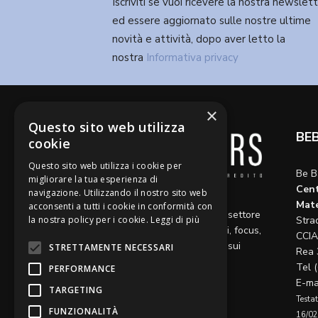
Iscriviti se vuoi ricevere la nostra newslet
ed essere aggiornato sulle nostre ultime
novità e attività, dopo aver letto la
nostra
Informativa privacy
×
Questo sito web utilizza
BE
cookie
Questo sito web utilizza i cookie per
Be B
migliorare la tua esperienza di
Cent
navigazione. Utilizzando il nostro sito web
Diamo voce a riflessioni,
Mate
acconsenti a tutti i cookie in conformità con
aggiornamenti e opinioni sul settore
Stra
la nostra policy per i cookie.
Leggi di più
del credito, ospitando articoli, focus,
CCIA
approfondimenti e interviste sui
STRETTAMENTE NECESSARI
Rea 
temi caldi del momento.
Tel 
PERFORMANCE
E-ma
TARGETING
Testat
FUNZIONALITÀ
16/02