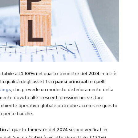
abile all’
1,88%
nel quarto trimestre del
2024
, ma si è
a qualità degli asset tra i
paesi principali
e quelli
tings
, che prevede un modesto deterioramento della
lmente dovuto alle crescenti pressioni nel settore
ambiente operativo globale potrebbe accelerare questo
o per le banche.
tio
al quarto trimestre del
2024
si sono verificati in
o dell’Austria (2,4%) è più alto che in Italia (2,31%),