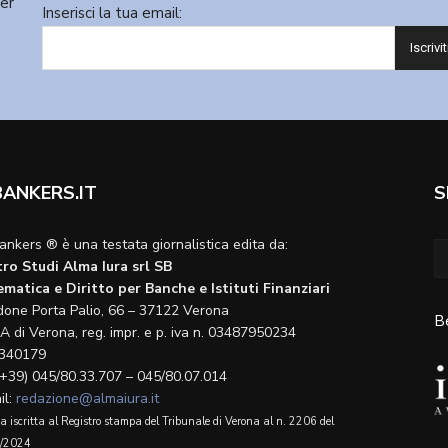
ter
Inserisci la tua email:
BANKERS.IT
S
ankers ® è una testata giornalistica edita da:
ro Studi Alma Iura srl SB
matica e Diritto per Banche e Istituti Finanziari
done Porta Palio, 66 – 37122 Verona
B
A di Verona, reg. impr. e p. iva n. 03487950234
340179
(+39) 045/80.33.707 – 045/80.07.014
il:
redazione@almaiura.it
a iscritta al Registro stampa del Tribunale di Verona al n. 2206 del
/2024