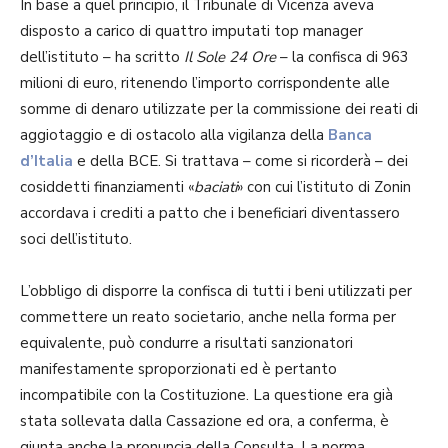
In base a quel principio, il Tribunale di Vicenza aveva
disposto a carico di quattro imputati top manager
dell’istituto – ha scritto
Il Sole 24 Ore
– la confisca di 963
milioni di euro, ritenendo l’importo corrispondente alle
somme di denaro utilizzate per la commissione dei reati di
aggiotaggio e di ostacolo alla vigilanza della
Banca
d’Italia
e della BCE. Si trattava – come si ricorderà – dei
cosiddetti finanziamenti «
baciati
» con cui l’istituto di Zonin
accordava i crediti a patto che i beneficiari diventassero
soci dell’istituto.
L’obbligo di disporre la confisca di tutti i beni utilizzati per
commettere un reato societario, anche nella forma per
equivalente, può condurre a risultati sanzionatori
manifestamente sproporzionati ed è pertanto
incompatibile con la Costituzione. La questione era già
stata sollevata dalla Cassazione ed ora, a conferma, è
giunta anche la pronuncia della Consulta. La norma