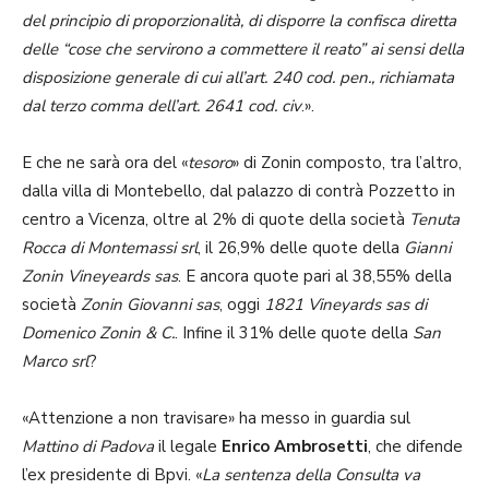
del principio di proporzionalità, di disporre la confisca diretta
delle “cose che servirono a commettere il reato” ai sensi della
disposizione generale di cui all’art. 240 cod. pen., richiamata
dal terzo comma dell’art. 2641 cod. civ
.».
E che ne sarà ora del «
tesoro
» di Zonin composto, tra l’altro,
dalla villa di Montebello, dal palazzo di contrà Pozzetto in
centro a Vicenza, oltre al 2% di quote della società
Tenuta
Rocca di Montemassi srl
, il 26,9% delle quote della
Gianni
Zonin Vineyeards sas
. E ancora quote pari al 38,55% della
società
Zonin Giovanni sas
, oggi
1821 Vineyards sas di
Domenico Zonin & C.
. Infine il 31% delle quote della
San
Marco srl
?
«Attenzione a non travisare» ha messo in guardia sul
Mattino di Padova
il legale
Enrico Ambrosetti
, che difende
l’ex presidente di Bpvi. «
La sentenza della Consulta va