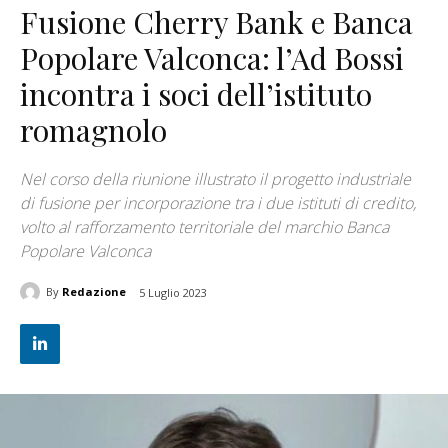
Fusione Cherry Bank e Banca
Popolare Valconca: l’Ad Bossi
incontra i soci dell’istituto
romagnolo
Nel corso della riunione illustrato il progetto industriale
di fusione per incorporazione tra i due istituti di credito,
volto al rafforzamento territoriale del marchio Banca
Popolare Valconca
By
Redazione
5 Luglio 2023