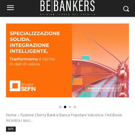
Home
Fusione Cherry Bank e Banca Popolare Valconca: l'Ad Bossi
incontra i soci...
NPE