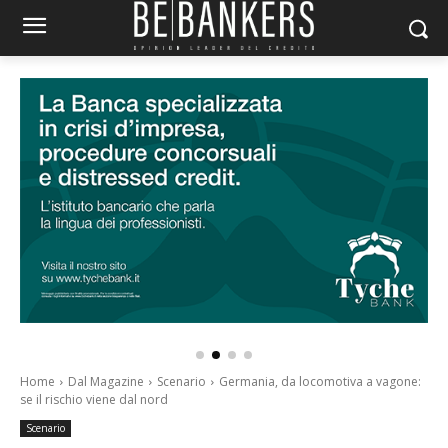
Home
Dal Magazine
Scenario
Germania, da locomotiva a vagone:
se il rischio viene dal nord
Scenario